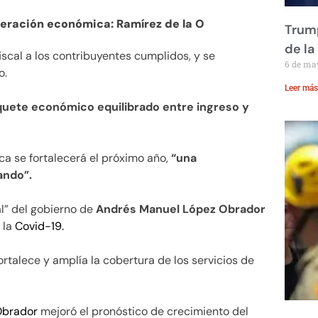
eración económica: Ramírez de la O
Trump
de la
fiscal a los contribuyentes cumplidos, y se
6 de ma
o.
Leer más
uete económico equilibrado entre ingreso y
a se fortalecerá el próximo año,
“una
ando”.
al” del gobierno de
Andrés Manuel López Obrador
 la
Covid-19.
talece y amplía la cobertura de los servicios de
Obrador
mejoró el pronóstico de crecimiento del