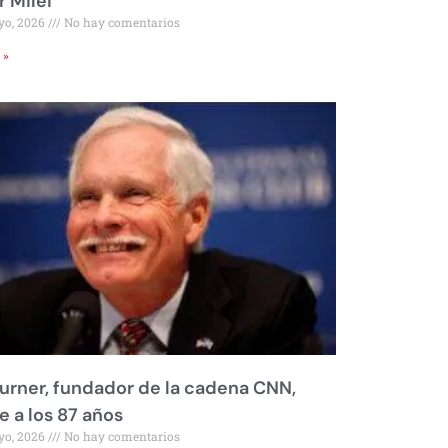
r Milei
yo, 2026
No hay comentarios
 »
urner, fundador de la cadena CNN,
 a los 87 años
yo, 2026
No hay comentarios