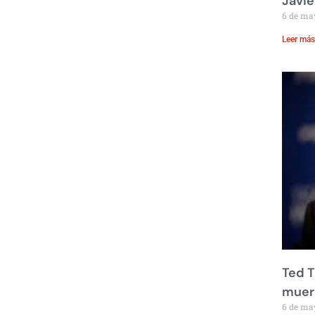
Javie
6 de ma
Leer más
Ted T
muere
6 de ma