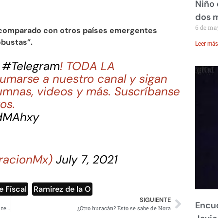
Niño 
dos 
6 de ma
comparado con otros países emergentes
obustas”.
Leer más
n
#Telegram
! TODA LA
marse a nuestro canal y sigan
umnas, videos y más. Suscríbanse
os.
FdMAhxy
racionMx)
July 7, 2021
 Físcal
,
Ramírez de la O
SIGUIENTE
Encue
Andra Escamilla, el famoso ‘compañere’ denuncia que ha recibido amenazas en redes sociales
¿Otro huracán? Esto se sabe de Nora