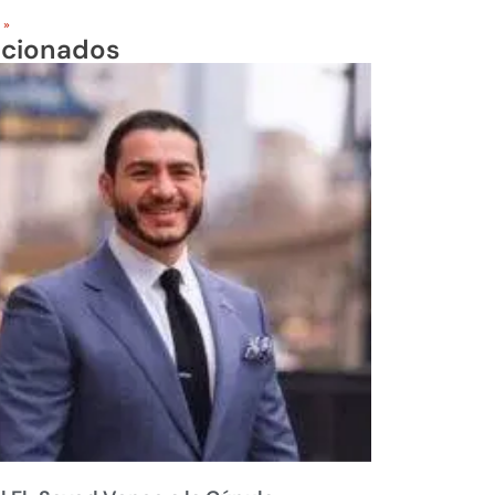
 »
acionados