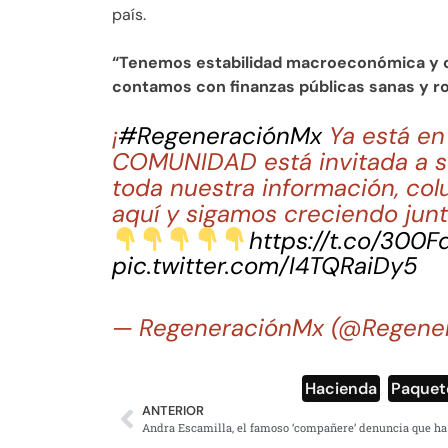
país.
“Tenemos estabilidad macroeconómica y 
contamos con finanzas públicas sanas y r
¡
#RegeneraciónMx
Ya está e
COMUNIDAD está invitada a su
toda nuestra información, col
aquí y sigamos creciendo junt
https://t.co/300
pic.twitter.com/I4TQRaiDy5
— RegeneraciónMx (@Regene
Hacienda
,
Paquete
ANTERIOR