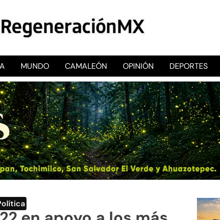
CA
MUNDO
CAMALEÓN
OPINIÓN
DEPORTES
RegeneraciónMX
Sitio de noticias libre e independiente
Política
22 en apoyo a los más