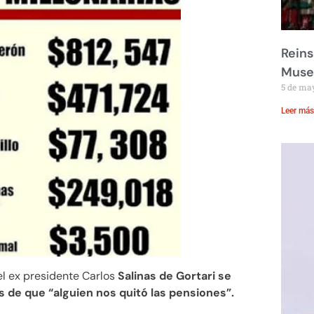
Reins
Muse
5 de ma
Leer más
el ex presidente Carlos
Salinas de Gortari se
e que “alguien nos quitó las pensiones”.