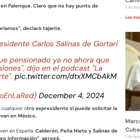
Cami
 en Palenque. Claro que no hay punto de
5 de ma
Leer más
aríamos”, declaró tajante.
esidente Carlos Salinas de Gortari
que pensionado ya no ahora que
siones", dijo en el podcast "La
te".
pic.twitter.com/dtxXMCbAkM
doEnLaRed)
December 4, 2024
 cualquier o
tro expresidente sí puede solicitar la
ivan en México.
Marco
Cuba
viven en España:
Calderón, Peña Nieto y Salinas de
5 de ma
engo información”, agregó.