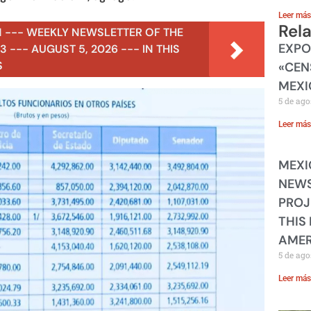
Leer más
Rel
N --- WEEKLY NEWSLETTER OF THE
EXPO
 --- AUGUST 5, 2026 --- IN THIS
S
«CEN
MEXI
5 de ago
Leer más
MEXI
NEWS
PROJ
THIS
AMER
5 de ago
Leer más