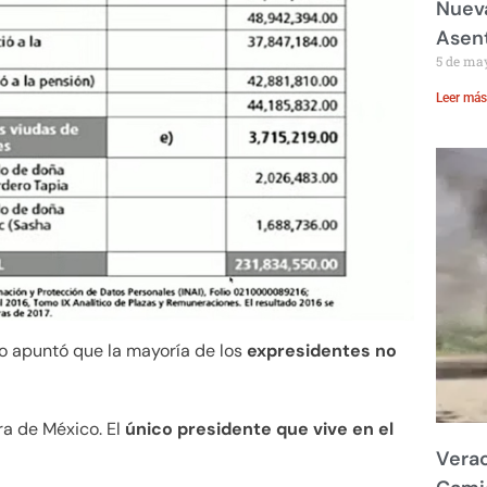
Nueva
Asent
5 de ma
Leer más
ico apuntó que la mayoría de los
expresidentes no
a de México. El
único presidente que vive en el
Verac