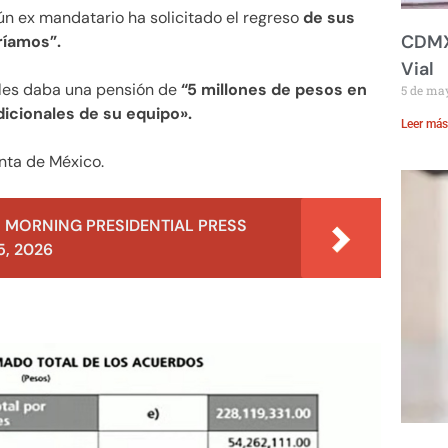
ún ex mandatario ha solicitado el regreso
de sus
CDMX:
ríamos”.
Vial
 les daba una pensión de
“5 millones de pesos en
5 de ma
cionales de su equipo».
Leer más
denta de México.
 MORNING PRESIDENTIAL PRESS
, 2026