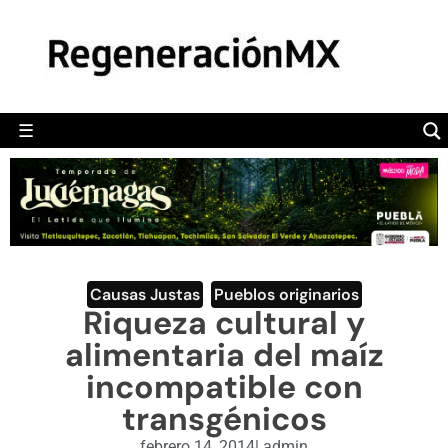
MÉXICO
POLÍTICA
MUNDO
☰
RegeneraciónMX
Sitio de noticias libre e independiente
CAMALEÓN
OPINIÓN
DEPORTES
ENGLISH SECTION
Causas Justas
,
Pueblos originarios
Riqueza cultural y
VIDEOS
alimentaria del maíz
incompatible con
transgénicos
febrero 14, 2014
|
admin