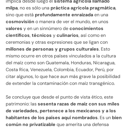
implica desde luego el
sistema agrícola llamado
milpa
, no es sólo una
práctica agrícola pragmática
,
sino que está
profundamente enraizada
en una
cosmovisión
o manera de ver el mundo, en unos
valores
y en un sinnúmero de
conocimientos
científicos
,
técnicos
y
culinarios
, así como en
ceremonias y otras expresiones que se ligan con
millones de personas y grupos culturales
. Esto
mismo ocurre en otros países vinculados a la cultura
del maíz como son Guatemala, Honduras, Nicaragua,
Costa Rica, Venezuela, Colombia, Ecuador, Perú, por
citar algunos, lo que hace aun más grave la posibilidad
de extender la contaminación con maíz transgénico.
Se concluye que desde el punto de vista ético, este
patrimonio: las
sesenta razas de maíz con sus miles
de variedades, pertenece a los mexicanos y a los
habitantes de los países aquí nombrados
. Es un
bien
común no privatizable
que amerita una defensa