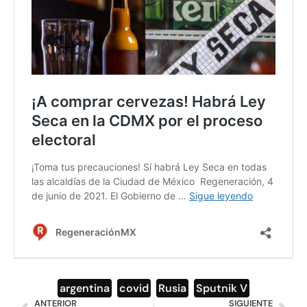
argentina
,
covid
,
Rusia
,
Sputnik V
ANTERIOR
SIGUIENTE