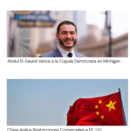
Abdul El-Sayed Vence a la Cúpula Demócrata en Michigan
China Aplica Restricciones Comerciales a EE. UU.