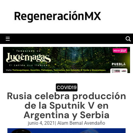
MÉXICO
POLÍTICA
MUNDO
☰
RegeneraciónMX
Sitio de noticias libre e independiente
CAMALEÓN
OPINIÓN
DEPORTES
ENGLISH SECTION
COVID19
Rusia celebra producción
VIDEOS
de la Sputnik V en
Argentina y Serbia
junio 4, 2021
|
Alam Bernal Avendaño