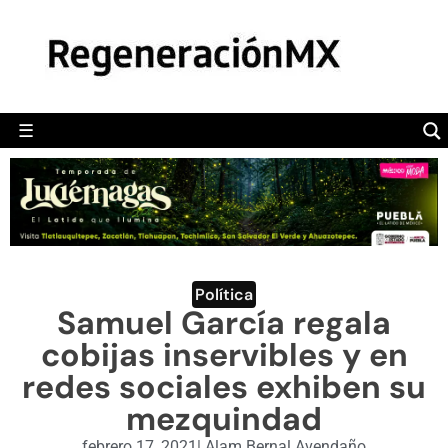
MÉXICO
POLÍTICA
MUNDO
☰
RegeneraciónMX
Sitio de noticias libre e independiente
CAMALEÓN
OPINIÓN
DEPORTES
ENGLISH SECTION
Política
Samuel García regala
VIDEOS
cobijas inservibles y en
redes sociales exhiben su
mezquindad
febrero 17, 2021
|
Alam Bernal Avendaño