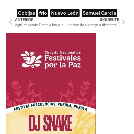
Cobijas
,
frío
,
Nuevo León
,
Samuel García
ANTERIOR
SIGUIENTE
Aguilar Camín llama a los guerrerenses “ebrios y machistas”
Retiran de su cargo a directores del IMSS en Tamaulipas por vacunarse contra Covid