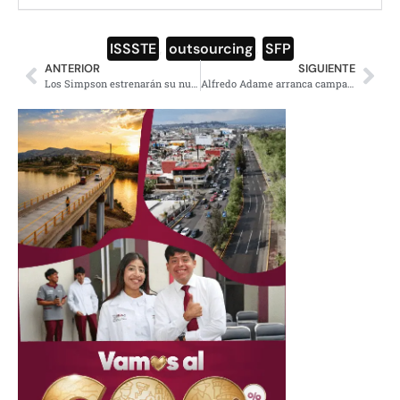
ISSSTE
,
outsourcing
,
SFP
ANTERIOR
SIGUIENTE
Los Simpson estrenarán su nueva temporada en exclusiva para Disney+
Alfredo Adame arranca campaña en Tlalpan con ‘mentadas de madre’