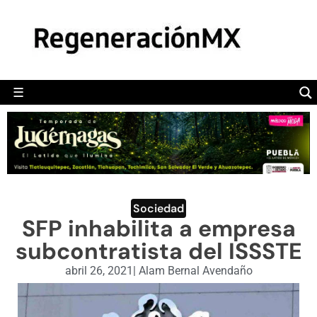
MÉXICO
POLÍTICA
MUNDO
☰
RegeneraciónMX
Sitio de noticias libre e independiente
CAMALEÓN
OPINIÓN
DEPORTES
ENGLISH SECTION
Sociedad
SFP inhabilita a empresa
VIDEOS
subcontratista del ISSSTE
abril 26, 2021
|
Alam Bernal Avendaño