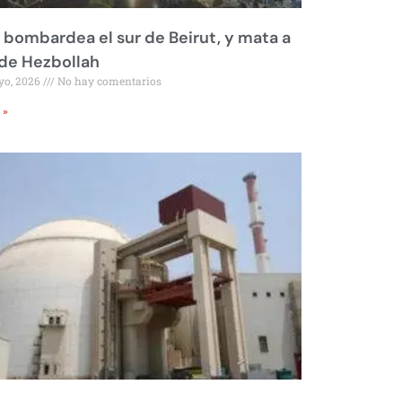
l bombardea el sur de Beirut, y mata a
 de Hezbollah
yo, 2026
No hay comentarios
 »