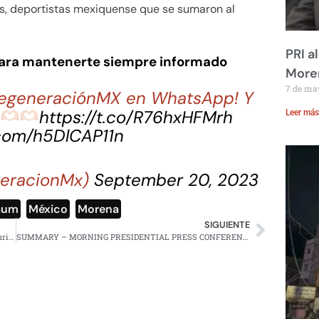
tas, deportistas mexiquense que se sumaron al
PRI a
para mantenerte siempre informado
Moren
7 de ma
 RegeneraciónMX en WhatsApp! Y
a
https://t.co/R76hxHFMrh
Leer más
.com/h5DlCAP11n
eracionMx)
September 20, 2023
baum
,
México
,
Morena
SIGUIENTE
FGR va contra juez que quitó la prisión oficiosa contra Murillo Karam
SUMMARY – MORNING PRESIDENTIAL PRESS CONFERENCE – MONDAY, NOVEMBER 6, 2023