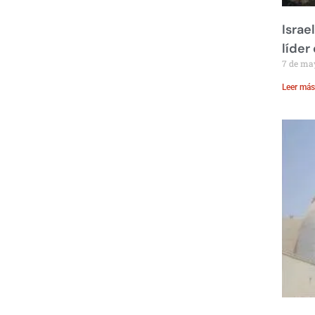
Israe
líder
7 de ma
Leer más