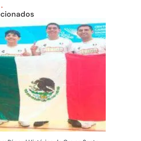
 »
acionados