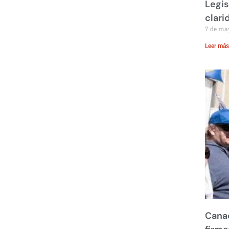
Legis
clari
7 de ma
Leer más
Canad