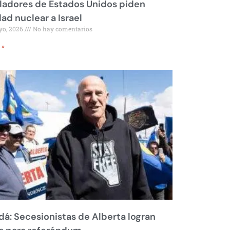
ladores de Estados Unidos piden
dad nuclear a Israel
yo, 2026
No hay comentarios
 »
á: Secesionistas de Alberta logran