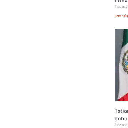
firma
7 de ma
Leer más
Tatia
gobe
7 de ma