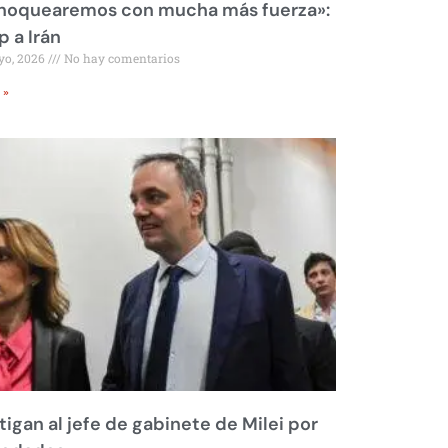
 noquearemos con mucha más fuerza»:
 a Irán
yo, 2026
No hay comentarios
 »
tigan al jefe de gabinete de Milei por