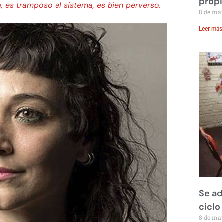
prop
, es tramposo el sistema, es bien perverso.
8 de ma
Leer más
Se ad
ciclo
8 de ma