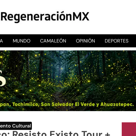
CA
MUNDO
CAMALEÓN
OPINIÓN
DEPORTES
RegeneraciónMX
Sitio de noticias libre e independiente
ento Cultural
o: Resisto Existo Tour +