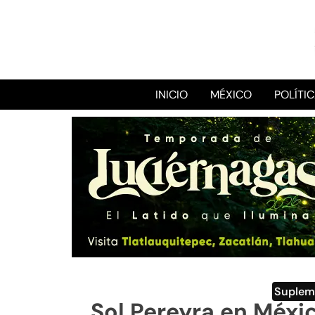
INICIO
MÉXICO
POLÍTI
Suplem
Sol Pereyra en Méxic