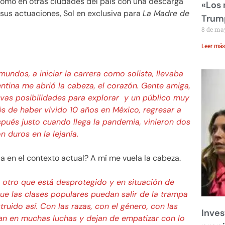
como en otras ciudades del país con una descarga
«Los
 sus actuaciones, Sol en exclusiva para
La Madre de
Trump
8 de ma
Leer más
mundos, a iniciar la carrera como solista, llevaba
ntina me abrió la cabeza, el corazón. Gente amiga,
evas posibilidades para explorar y un público muy
s de haber vivido 10 años en México, regresar a
pués justo cuando llega la pandemia, vinieron dos
n duros en la lejanía.
la en el contexto actual? A mí me vuela la cabeza.
e otro que está desprotegido y en situación de
que las clases populares puedan salir de la trampa
truido así. Con las razas, con el género, con las
Inves
an en muchas luchas y dejan de empatizar con lo