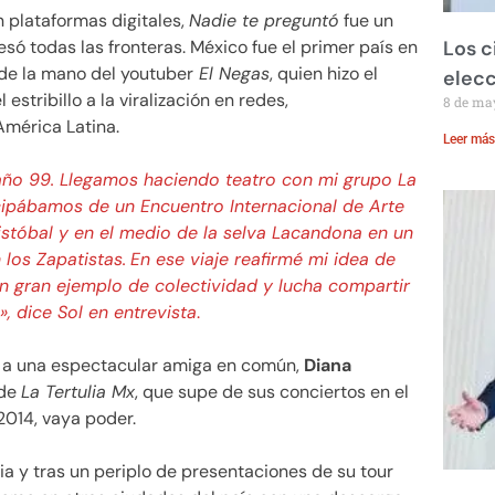
 plataformas digitales,
Nadie te preguntó
fue un
Los c
só todas las fronteras. México fue el primer país en
 de la mano del youtuber
El Negas
, quien hizo el
elecc
estribillo a la viralización en redes,
8 de ma
a América Latina.
Leer más
 año 99. Llegamos haciendo teatro con mi grupo La
icipábamos de un Encuentro Internacional de Arte
ristóbal y en el medio de la selva Lacandona en un
los Zapatistas.
En ese viaje reafirmé mi idea de
n gran ejemplo de colectividad y lucha compartir
», dice Sol en entrevista
.
as a una espectacular amiga en común,
Diana
 de
La Tertulia Mx
, que supe de sus conciertos en el
 2014, vaya poder.
ia y tras un periplo de presentaciones de su tour