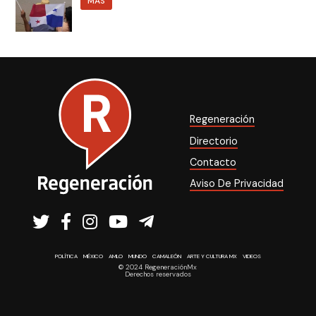
MÁS
Regeneración
Directorio
Contacto
Aviso De Privacidad
POLÍTICA
MÉXICO
AMLO
MUNDO
CAMALEÓN
ARTE Y CULTURA MX
VIDEOS
© 2024 RegeneraciónMx
Derechos reservados