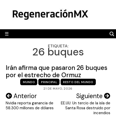
Skip
MÉXICO
to
content
POLÍTICA
MUNDO
☰
RegeneraciónMX
Sitio de noticias libre e independiente
CAMALEÓN
ETIQUETA:
26 buques
OPINIÓN
DEPORTES
Irán afirma que pasaron 26 buques
ENGLISH SECTION
por el estrecho de Ormuz
MUNDO
PRINCIPAL
RESTO DEL MUNDO
VIDEOS
21 DE MAYO, 2026
Navegación
Anterior
Siguiente
Nvidia reporta ganancia de
EE.UU: Un tercio de la isla de
de
58.300 millones de dólares
Santa Rosa destruido por
entradas
incendios