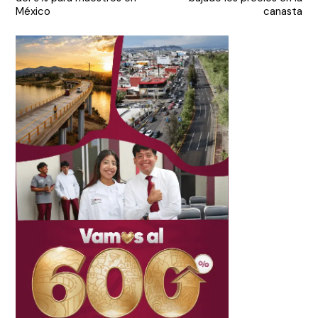
entradas
México
canasta