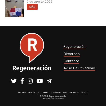
3 de agosto, 2026
MÁS
Regeneración
Directorio
Contacto
Aviso De Privacidad
POLÍTICA
MÉXICO
AMLO
MUNDO
CAMALEÓN
ARTE Y CULTURA MX
VIDEOS
© 2024 RegeneraciónMx
Derechos reservados