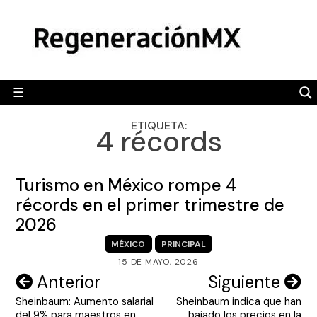
Skip
MÉXICO
to
content
POLÍTICA
MUNDO
☰
RegeneraciónMX
Sitio de noticias libre e independiente
CAMALEÓN
ETIQUETA:
4 récords
OPINIÓN
DEPORTES
Turismo en México rompe 4
ENGLISH SECTION
récords en el primer trimestre de
2026
VIDEOS
MÉXICO
PRINCIPAL
15 DE MAYO, 2026
Navegación
Anterior
Siguiente
Sheinbaum: Aumento salarial
Sheinbaum indica que han
de
del 9% para maestros en
bajado los precios en la