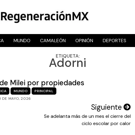
CA
MUNDO
CAMALEÓN
OPINIÓN
DEPORTES
RegeneraciónMX
Sitio de noticias libre e independiente
ETIQUETA:
Adorni
e de Milei por propiedades
ICA
MUNDO
PRINCIPAL
8 DE MAYO, 2026
Siguiente
Se adelanta más de un mes el cierre del
ciclo escolar por calor