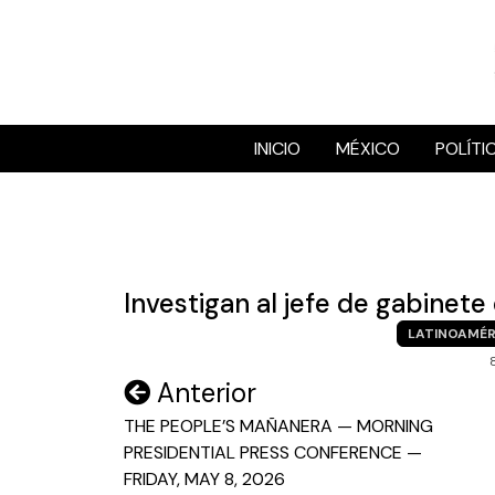
Skip
to
content
INICIO
MÉXICO
POLÍTI
Investigan al jefe de gabinet
LATINOAMÉR
Navegación
Anterior
de
THE PEOPLE’S MAÑANERA — MORNING
PRESIDENTIAL PRESS CONFERENCE —
entradas
FRIDAY, MAY 8, 2026