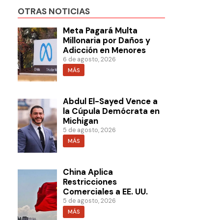
OTRAS NOTICIAS
Meta Pagará Multa
Millonaria por Daños y
Adicción en Menores
6 de agosto, 2026
MÁS
Abdul El-Sayed Vence a
la Cúpula Demócrata en
Michigan
5 de agosto, 2026
MÁS
China Aplica
Restricciones
Comerciales a EE. UU.
5 de agosto, 2026
MÁS