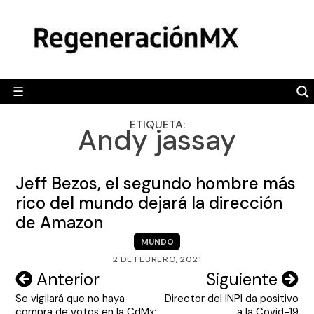
Skip
MÉXICO
to
content
POLÍTICA
MUNDO
☰
RegeneraciónMX
Sitio de noticias libre e independiente
CAMALEÓN
ETIQUETA:
Andy jassay
OPINIÓN
DEPORTES
Jeff Bezos, el segundo hombre más
ENGLISH SECTION
rico del mundo dejará la dirección
de Amazon
VIDEOS
MUNDO
2 DE FEBRERO, 2021
Navegación
Anterior
Siguiente
Se vigilará que no haya
Director del INPI da positivo
de
compra de votos en la CdMx:
a la Covid-19