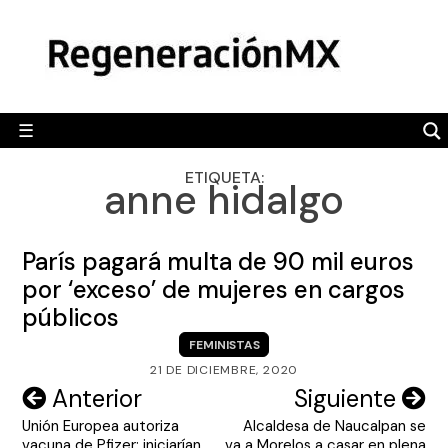
Skip
MÉXICO
to
content
POLÍTICA
MUNDO
☰
RegeneraciónMX
Sitio de noticias libre e independiente
CAMALEÓN
ETIQUETA:
anne hidalgo
OPINIÓN
DEPORTES
París pagará multa de 90 mil euros
ENGLISH SECTION
por ‘exceso’ de mujeres en cargos
públicos
VIDEOS
FEMINISTAS
21 DE DICIEMBRE, 2020
Navegación
Anterior
Siguiente
Unión Europea autoriza
Alcaldesa de Naucalpan se
de
vacuna de Pfizer; iniciarían
va a Morelos a casar en plena