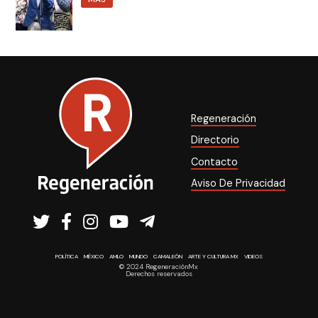
Regeneración
Directorio
Contacto
Aviso De Privacidad
POLÍTICA
MÉXICO
AMLO
MUNDO
CAMALEÓN
ARTE Y CULTURA MX
VIDEOS
© 2024 RegeneraciónMx
Derechos reservados