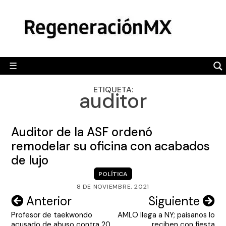
Skip
MÉXICO
to
content
POLÍTICA
MUNDO
☰
RegeneraciónMX
Sitio de noticias libre e independiente
CAMALEÓN
ETIQUETA:
auditor
OPINIÓN
DEPORTES
Auditor de la ASF ordenó
ENGLISH SECTION
remodelar su oficina con acabados
de lujo
VIDEOS
POLÍTICA
8 DE NOVIEMBRE, 2021
Navegación
Anterior
Siguiente
Profesor de taekwondo
AMLO llega a NY; paisanos lo
de
acusado de abuso contra 20
reciben con fiesta