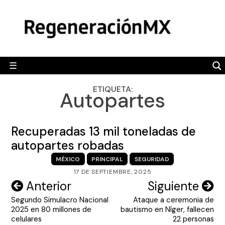
Skip
MÉXICO
to
content
POLÍTICA
MUNDO
☰
RegeneraciónMX
Sitio de noticias libre e independiente
CAMALEÓN
ETIQUETA:
Autopartes
OPINIÓN
DEPORTES
Recuperadas 13 mil toneladas de
ENGLISH SECTION
autopartes robadas
MÉXICO
PRINCIPAL
SEGURIDAD
VIDEOS
17 DE SEPTIEMBRE, 2025
Navegación
Anterior
Siguiente
Segundo Simulacro Nacional
Ataque a ceremonia de
de
2025 en 80 millones de
bautismo en Níger, fallecen
entradas
celulares
22 personas