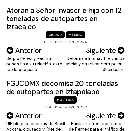
Atoran a Señor Invasor e hijo con 12
toneladas de autopartes en
Iztacalco
CIUDAD
MÉXICO
18 DE DICIEMBRE, 2024
Navegación
Anterior
Siguiente
Sergio Pérez y Red Bull
Reforma a Infonavit: Vivienda
de
ponen fin a su relación; esto
social y erradicar corrupción :
entradas
fue lo que pasó
Sheinbaum
FGJCDMX decomisa 20 toneladas
de autopartes en Iztapalapa
POLÍTICA
11 DE NOVIEMBRE, 2020
Navegación
Anterior
Siguiente
UIF bloquea cuentas de Brasil
Panistas ofrecieron barcos
de
Acosta, diputado y líder de
de Pemex para el tráfico de