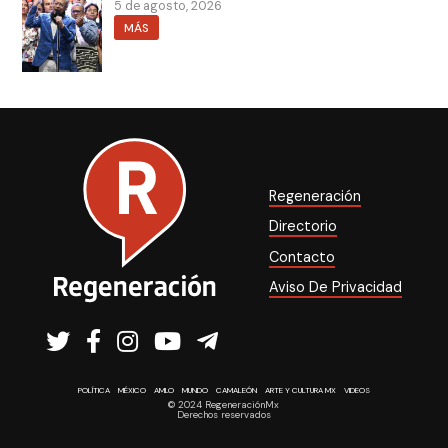
5 de agosto, 2026
MÁS
Regeneración
Directorio
Contacto
Aviso De Privacidad
POLÍTICA
MÉXICO
AMLO
MUNDO
CAMALEÓN
ARTE Y CULTURA MX
VIDEOS
© 2024 RegeneraciónMx
Derechos reservados