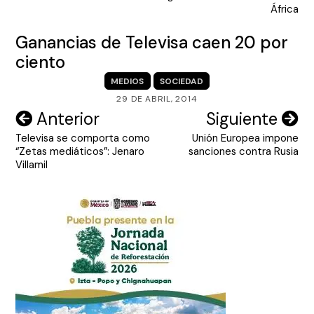
entradas
África
Ganancias de Televisa caen 20 por
ciento
MEDIOS
SOCIEDAD
29 DE ABRIL, 2014
Navegación
Anterior
Siguiente
Televisa se comporta como
Unión Europea impone
de
“Zetas mediáticos”: Jenaro
sanciones contra Rusia
entradas
Villamil