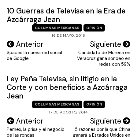
10 Guerras de Televisa en la Era de
Azcárraga Jean
COLUMNAS MEXICANAS
OPINIÓN
16 DE MAYO, 2016
Navegación
Anterior
Siguiente
Spaces la nueva red social
Candidato de Morena en
de
de Google
Veracruz gana sondeo en
entradas
redes con 59%
Ley Peña Televisa, sin litigio en la
Corte y con beneficios a Azcárraga
Jean
COLUMNAS MEXICANAS
OPINIÓN
17 DE AGOSTO, 2014
Navegación
Anterior
Siguiente
Pemex, la prisa y el negocio
5 razones por la que China
de
de las rondas
ganará a Estados Unidos en