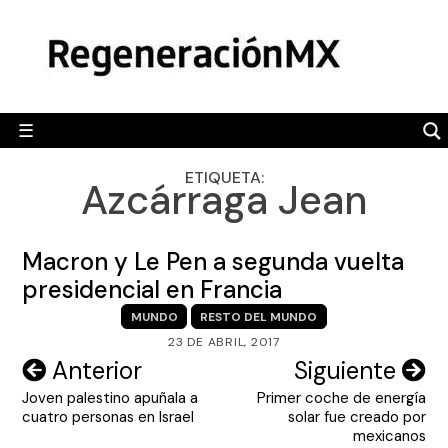
Skip
MÉXICO
to
content
POLÍTICA
MUNDO
☰
RegeneraciónMX
Sitio de noticias libre e independiente
CAMALEÓN
ETIQUETA:
Azcárraga Jean
OPINIÓN
DEPORTES
Macron y Le Pen a segunda vuelta
ENGLISH SECTION
presidencial en Francia
MUNDO
RESTO DEL MUNDO
VIDEOS
23 DE ABRIL, 2017
Navegación
Anterior
Siguiente
Joven palestino apuñala a
Primer coche de energía
de
cuatro personas en Israel
solar fue creado por
entradas
mexicanos