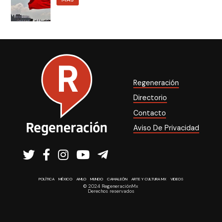
Regeneración
Directorio
Contacto
Aviso De Privacidad
POLÍTICA
MÉXICO
AMLO
MUNDO
CAMALEÓN
ARTE Y CULTURA MX
VIDEOS
© 2024 RegeneraciónMx
Derechos reservados