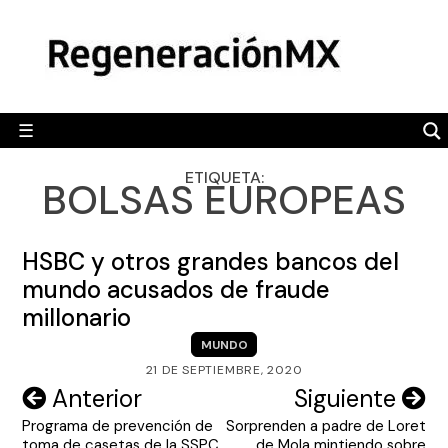
Skip
MÉXICO
to
content
POLÍTICA
MUNDO
☰
RegeneraciónMX
Sitio de noticias libre e independiente
CAMALEÓN
ETIQUETA:
BOLSAS EUROPEAS
OPINIÓN
DEPORTES
HSBC y otros grandes bancos del
ENGLISH SECTION
mundo acusados de fraude
millonario
VIDEOS
MUNDO
21 DE SEPTIEMBRE, 2020
Navegación
Anterior
Siguiente
Programa de prevención de
Sorprenden a padre de Loret
de
toma de casetas de la SSPC
de Mola mintiendo sobre