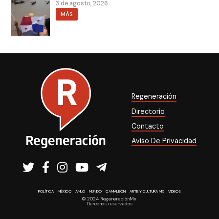
3 de agosto, 2026
MÁS
Regeneración
Directorio
Contacto
Aviso De Privacidad
POLÍTICA
MÉXICO
AMLO
MUNDO
CAMALEÓN
ARTE Y CULTURA MX
VIDEOS
© 2024 RegeneraciónMx
Derechos reservados