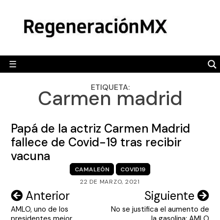
Skip
MÉXICO
to
content
POLÍTICA
MUNDO
☰
RegeneraciónMX
Sitio de noticias libre e independiente
CAMALEÓN
ETIQUETA:
Carmen madrid
OPINIÓN
DEPORTES
Papá de la actriz Carmen Madrid
ENGLISH SECTION
fallece de Covid-19 tras recibir
vacuna
VIDEOS
CAMALEÓN
COVID19
22 DE MARZO, 2021
Navegación
Anterior
Siguiente
AMLO, uno de los
No se justifica el aumento de
de
presidentes mejor
la gasolina: AMLO