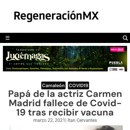
MÉXICO
POLÍTICA
MUNDO
☰
RegeneraciónMX
Sitio de noticias libre e independiente
CAMALEÓN
OPINIÓN
DEPORTES
ENGLISH SECTION
Camaleón
,
COVID19
Papá de la actriz Carmen
VIDEOS
Madrid fallece de Covid-
19 tras recibir vacuna
marzo 22, 2021
|
Itan Cervantes