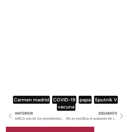
Carmen madrid
,
COVID-19
,
papa
,
Sputnik V
,
vacuna
ANTERIOR
SIGUIENTE
AMLO, uno de los presidentes mejor calificados de América
No se justifica el aumento de la gasolina: AMLO