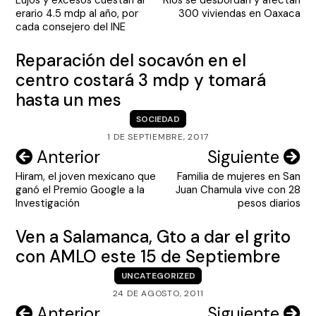
de
erario 4.5 mdp al año, por
300 viviendas en Oaxaca
entradas
cada consejero del INE
Reparación del socavón en el
centro costará 3 mdp y tomará
hasta un mes
SOCIEDAD
1 DE SEPTIEMBRE, 2017
Navegación
Anterior
Siguiente
Hiram, el joven mexicano que
Familia de mujeres en San
de
ganó el Premio Google a la
Juan Chamula vive con 28
entradas
Investigación
pesos diarios
Ven a Salamanca, Gto a dar el grito
con AMLO este 15 de Septiembre
UNCATEGORIZED
24 DE AGOSTO, 2011
Navegación
Anterior
Siguiente