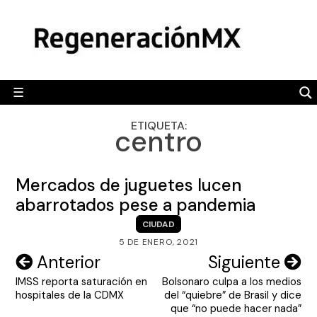
Skip
MÉXICO
to
content
POLÍTICA
MUNDO
☰
RegeneraciónMX
Sitio de noticias libre e independiente
CAMALEÓN
ETIQUETA:
centro
OPINIÓN
DEPORTES
Mercados de juguetes lucen
ENGLISH SECTION
abarrotados pese a pandemia
CIUDAD
VIDEOS
5 DE ENERO, 2021
Navegación
Anterior
Siguiente
IMSS reporta saturación en
Bolsonaro culpa a los medios
de
hospitales de la CDMX
del “quiebre” de Brasil y dice
entradas
que “no puede hacer nada”