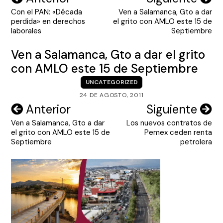
Con el PAN: «Década
Ven a Salamanca, Gto a dar
de
perdida» en derechos
el grito con AMLO este 15 de
entradas
laborales
Septiembre
Ven a Salamanca, Gto a dar el grito
con AMLO este 15 de Septiembre
UNCATEGORIZED
24 DE AGOSTO, 2011
Navegación
Anterior
Siguiente
Ven a Salamanca, Gto a dar
Los nuevos contratos de
de
el grito con AMLO este 15 de
Pemex ceden renta
entradas
Septiembre
petrolera