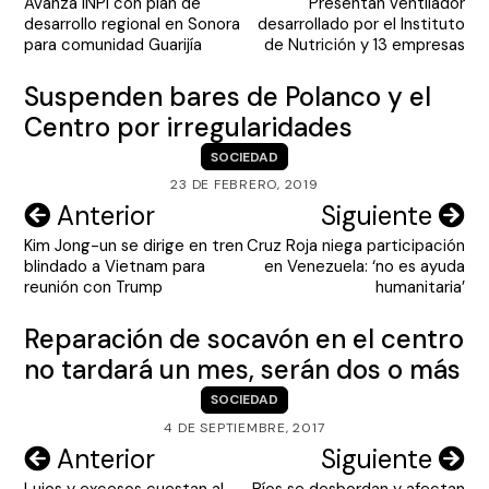
Avanza INPI con plan de
Presentan ventilador
de
desarrollo regional en Sonora
desarrollado por el Instituto
entradas
para comunidad Guarijía
de Nutrición y 13 empresas
Suspenden bares de Polanco y el
Centro por irregularidades
SOCIEDAD
23 DE FEBRERO, 2019
Navegación
Anterior
Siguiente
Kim Jong-un se dirige en tren
Cruz Roja niega participación
de
blindado a Vietnam para
en Venezuela: ‘no es ayuda
entradas
reunión con Trump
humanitaria’
Reparación de socavón en el centro
no tardará un mes, serán dos o más
SOCIEDAD
4 DE SEPTIEMBRE, 2017
Navegación
Anterior
Siguiente
Lujos y excesos cuestan al
Ríos se desbordan y afectan