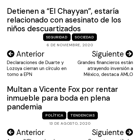
Detienen a “El Chayyan”, estaría
relacionado con asesinato de los
niños descuartizados
SEGURIDAD
SOCIEDAD
6 DE NOVIEMBRE, 2020
Navegación
Anterior
Siguiente
Declaraciones de Duarte y
Grandes financieros están
de
Lozoya cierran un círculo en
atrayendo inversión a
entradas
torno a EPN
México, destaca AMLO
Multan a Vicente Fox por rentar
inmueble para boda en plena
pandemia
POLÍTICA
TENDENCIAS
13 DE AGOSTO, 2020
Navegación
Anterior
Siguiente