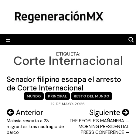
Skip
MÉXICO
to
content
POLÍTICA
MUNDO
☰
RegeneraciónMX
Sitio de noticias libre e independiente
CAMALEÓN
ETIQUETA:
Corte Internacional
OPINIÓN
DEPORTES
Senador filipino escapa el arresto
ENGLISH SECTION
de Corte Internacional
MUNDO
PRINCIPAL
RESTO DEL MUNDO
VIDEOS
12 DE MAYO, 2026
Navegación
Anterior
Siguiente
Malasia rescata a 23
THE PEOPLE’S MAÑANERA —
de
migrantes tras naufragio de
MORNING PRESIDENTIAL
entradas
barco
PRESS CONFERENCE —