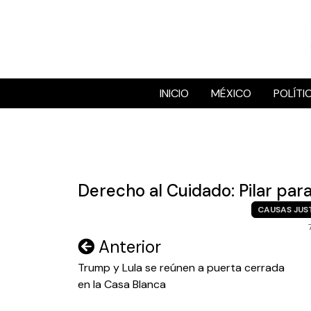
Skip
to
content
INICIO
MÉXICO
POLÍTI
Derecho al Cuidado: Pilar para
CAUSAS JUS
Navegación
Anterior
de
Trump y Lula se reúnen a puerta cerrada
en la Casa Blanca
entradas