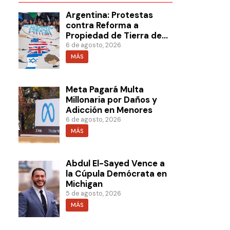
Argentina: Protestas
contra Reforma a
Propiedad de Tierra de
Milei
6 de agosto, 2026
MÁS
Meta Pagará Multa
Millonaria por Daños y
Adicción en Menores
6 de agosto, 2026
MÁS
Abdul El-Sayed Vence a
la Cúpula Demócrata en
Michigan
5 de agosto, 2026
MÁS