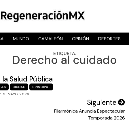
CA
MUNDO
CAMALEÓN
OPINIÓN
DEPORTES
RegeneraciónMX
Sitio de noticias libre e independiente
ETIQUETA:
Derecho al cuidado
 la Salud Pública
TAS
CIUDAD
PRINCIPAL
7 DE MAYO, 2026
Siguiente
Filarmónica Anuncia Espectacular
Temporada 2026