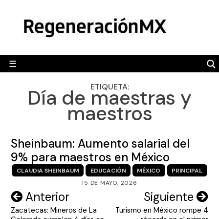
Skip
MÉXICO
to
content
POLÍTICA
MUNDO
☰
RegeneraciónMX
Sitio de noticias libre e independiente
CAMALEÓN
ETIQUETA:
Día de maestras y
OPINIÓN
maestros
DEPORTES
ENGLISH SECTION
Sheinbaum: Aumento salarial del
9% para maestros en México
VIDEOS
CLAUDIA SHEINBAUM
EDUCACIÓN
MÉXICO
PRINCIPAL
15 DE MAYO, 2026
Navegación
Anterior
Siguiente
Zacatecas: Mineros de La
Turismo en México rompe 4
de