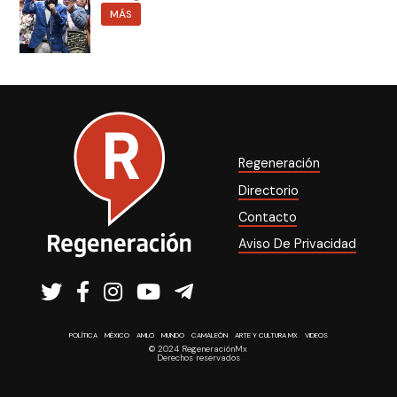
MÁS
Regeneración
Directorio
Contacto
Aviso De Privacidad
POLÍTICA
MÉXICO
AMLO
MUNDO
CAMALEÓN
ARTE Y CULTURA MX
VIDEOS
© 2024 RegeneraciónMx
Derechos reservados