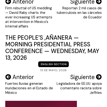
Navegación
Anterior
Siguiente
Firm rebuttal of US meddling
Reportan 2 mil casos de
de
— David Raby charts the
tuberculosis en las cárceles
entradas
ever increasing US attempts
de Ecuador
at intervention in Mexico’s
internal affairs
THE PEOPLE’S ,AÑANERA —
MORNING PRESIDENTIAL PRESS
CONFERENCE — WEDNESDAY, MAY
13, 2026
ENGLISH SECTION
13 DE MAYO, 2026
Navegación
Anterior
Siguiente
Fuertes lluvias generan
Legisladora de EE.UU. apoya
de
inundaciones en el Estado de
comentario racista sobre
entradas
México
Jeffries