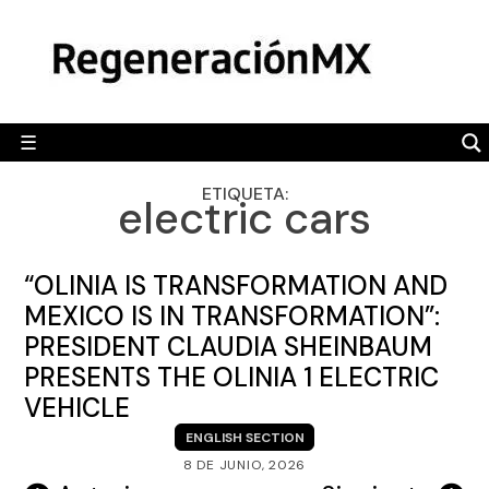
Skip
MÉXICO
to
content
POLÍTICA
MUNDO
☰
RegeneraciónMX
Sitio de noticias libre e independiente
CAMALEÓN
ETIQUETA:
electric cars
OPINIÓN
DEPORTES
“OLINIA IS TRANSFORMATION AND
ENGLISH SECTION
MEXICO IS IN TRANSFORMATION”:
PRESIDENT CLAUDIA SHEINBAUM
VIDEOS
PRESENTS THE OLINIA 1 ELECTRIC
VEHICLE
ENGLISH SECTION
8 DE JUNIO, 2026