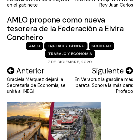
entradas
en el gabinete
Rey Juan Carlos
AMLO propone como nueva
tesorera de la Federación a Elvira
Concheiro
AMLO
EQUIDAD Y GÉNERO
SOCIEDAD
TRABAJO Y ECONOMÍA
7 DE DICIEMBRE, 2020
Navegación
Anterior
Siguiente
Graciela Márquez dejará la
En Veracruz la gasolina más
de
Secretaría de Economía; se
barata, Sonora la más cara:
entradas
unirá al INEGI
Profeco