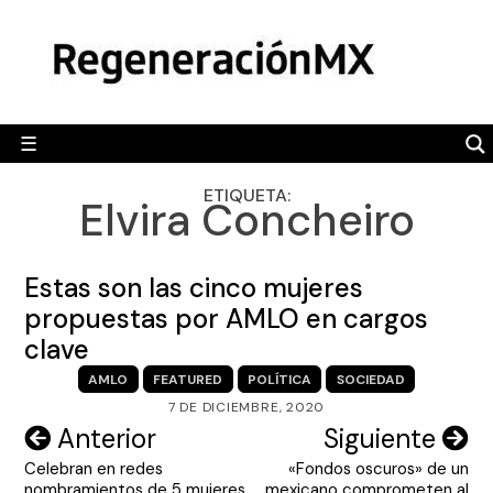
Skip
MÉXICO
to
content
POLÍTICA
MUNDO
☰
RegeneraciónMX
Sitio de noticias libre e independiente
CAMALEÓN
ETIQUETA:
Elvira Concheiro
OPINIÓN
DEPORTES
Estas son las cinco mujeres
ENGLISH SECTION
propuestas por AMLO en cargos
clave
VIDEOS
AMLO
FEATURED
POLÍTICA
SOCIEDAD
7 DE DICIEMBRE, 2020
Navegación
Anterior
Siguiente
Celebran en redes
«Fondos oscuros» de un
de
nombramientos de 5 mujeres
mexicano comprometen al