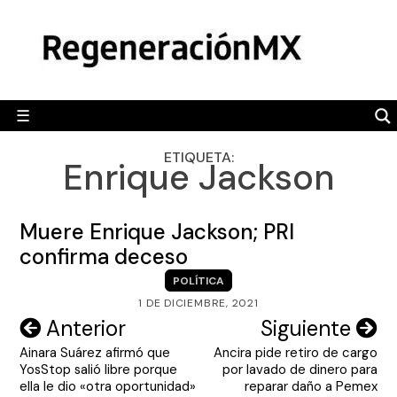
Skip
MÉXICO
to
content
POLÍTICA
MUNDO
☰
RegeneraciónMX
Sitio de noticias libre e independiente
CAMALEÓN
ETIQUETA:
Enrique Jackson
OPINIÓN
DEPORTES
Muere Enrique Jackson; PRI
ENGLISH SECTION
confirma deceso
POLÍTICA
VIDEOS
1 DE DICIEMBRE, 2021
Navegación
Anterior
Siguiente
Ainara Suárez afirmó que
Ancira pide retiro de cargo
de
YosStop salió libre porque
por lavado de dinero para
entradas
ella le dio «otra oportunidad»
reparar daño a Pemex