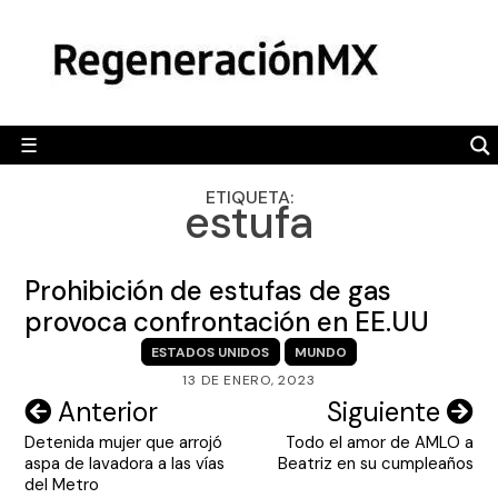
Skip
MÉXICO
to
content
POLÍTICA
MUNDO
☰
RegeneraciónMX
Sitio de noticias libre e independiente
CAMALEÓN
ETIQUETA:
estufa
OPINIÓN
DEPORTES
Prohibición de estufas de gas
ENGLISH SECTION
provoca confrontación en EE.UU
ESTADOS UNIDOS
MUNDO
VIDEOS
13 DE ENERO, 2023
Navegación
Anterior
Siguiente
Detenida mujer que arrojó
Todo el amor de AMLO a
de
aspa de lavadora a las vías
Beatriz en su cumpleaños
entradas
del Metro