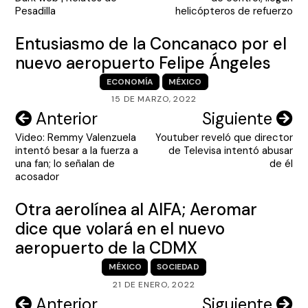
entradas
Pesadilla
helicópteros de refuerzo
Entusiasmo de la Concanaco por el
nuevo aeropuerto Felipe Ángeles
ECONOMÍA
MÉXICO
15 DE MARZO, 2022
Navegación
Anterior
Siguiente
Video: Remmy Valenzuela
Youtuber reveló que director
de
intentó besar a la fuerza a
de Televisa intentó abusar
entradas
una fan; lo señalan de
de él
acosador
Otra aerolínea al AIFA; Aeromar
dice que volará en el nuevo
aeropuerto de la CDMX
MÉXICO
SOCIEDAD
21 DE ENERO, 2022
Navegación
Anterior
Siguiente