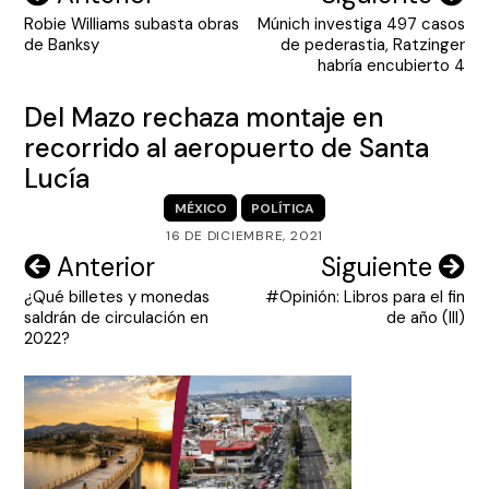
Robie Williams subasta obras
Múnich investiga 497 casos
de
de Banksy
de pederastia, Ratzinger
entradas
habría encubierto 4
Del Mazo rechaza montaje en
recorrido al aeropuerto de Santa
Lucía
MÉXICO
POLÍTICA
16 DE DICIEMBRE, 2021
Navegación
Anterior
Siguiente
¿Qué billetes y monedas
#Opinión: Libros para el fin
de
saldrán de circulación en
de año (III)
entradas
2022?