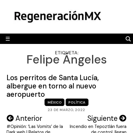
Skip
MÉXICO
to
content
POLÍTICA
MUNDO
☰
RegeneraciónMX
Sitio de noticias libre e independiente
CAMALEÓN
ETIQUETA:
Felipe Ángeles
OPINIÓN
DEPORTES
Los perritos de Santa Lucía,
ENGLISH SECTION
albergue en torno al nuevo
aeropuerto
VIDEOS
MÉXICO
POLÍTICA
23 DE MARZO, 2022
Navegación
Anterior
Siguiente
#Opinión: ‘Las Vomits’ de la
Incendio en Tepoztlán fuera
de
Dark web | Relatos de
de control, llegan