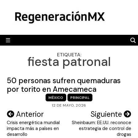
Skip
MÉXICO
to
content
POLÍTICA
MUNDO
☰
RegeneraciónMX
Sitio de noticias libre e independiente
CAMALEÓN
ETIQUETA:
fiesta patronal
OPINIÓN
DEPORTES
50 personas sufren quemaduras
ENGLISH SECTION
por torito en Amecameca
MÉXICO
PRINCIPAL
VIDEOS
12 DE MAYO, 2026
Navegación
Anterior
Siguiente
Crisis energética mundial
Sheinbaum: EE.UU. reconoce
de
impacta más a países en
estrategia de control de
entradas
desarrollo
drogas