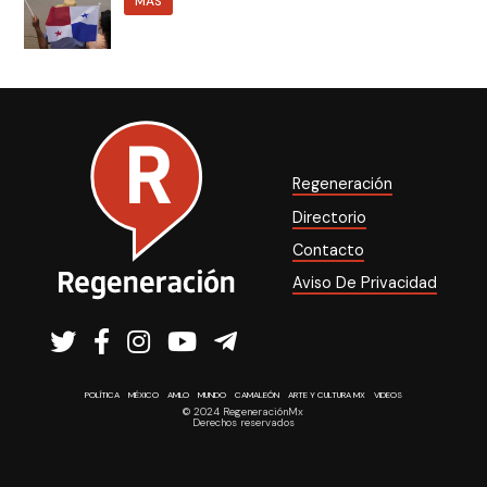
MÁS
Regeneración
Directorio
Contacto
Aviso De Privacidad
POLÍTICA
MÉXICO
AMLO
MUNDO
CAMALEÓN
ARTE Y CULTURA MX
VIDEOS
© 2024 RegeneraciónMx
Derechos reservados