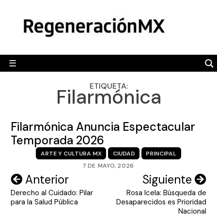
Skip
MÉXICO
to
content
POLÍTICA
MUNDO
☰
RegeneraciónMX
Sitio de noticias libre e independiente
CAMALEÓN
ETIQUETA:
Filarmónica
OPINIÓN
DEPORTES
Filarmónica Anuncia Espectacular
ENGLISH SECTION
Temporada 2026
ARTE Y CULTURA MX
CIUDAD
PRINCIPAL
VIDEOS
7 DE MAYO, 2026
Navegación
Anterior
Siguiente
Derecho al Cuidado: Pilar
Rosa Icela: Búsqueda de
de
para la Salud Pública
Desaparecidos es Prioridad
entradas
Nacional