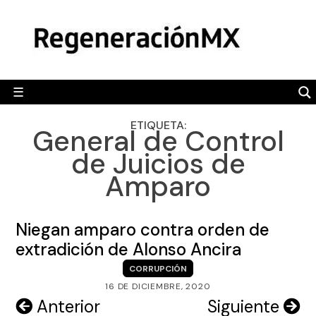
Skip
MÉXICO
to
content
POLÍTICA
MUNDO
☰
RegeneraciónMX
Sitio de noticias libre e independiente
CAMALEÓN
ETIQUETA:
General de Control
OPINIÓN
de Juicios de
DEPORTES
Amparo
ENGLISH SECTION
VIDEOS
Niegan amparo contra orden de
extradición de Alonso Ancira
CORRUPCIÓN
16 DE DICIEMBRE, 2020
Navegación
Anterior
Siguiente