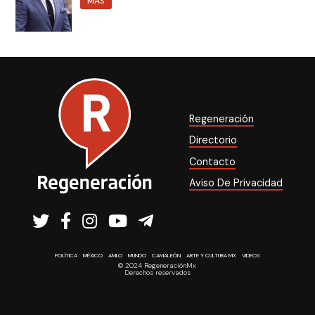
MÁS
Regeneración
Directorio
Contacto
Aviso De Privacidad
POLÍTICA
MÉXICO
AMLO
MUNDO
CAMALEÓN
ARTE Y CULTURA MX
VIDEOS
© 2024 RegeneraciónMx
Derechos reservados