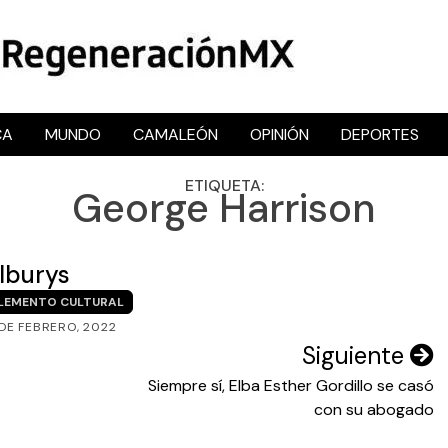
CA
MUNDO
CAMALEÓN
OPINIÓN
DEPORTES
RegeneraciónMX
Sitio de noticias libre e independiente
ETIQUETA:
George Harrison
ilburys
LEMENTO CULTURAL
 DE FEBRERO, 2022
Siguiente
Siempre sí, Elba Esther Gordillo se casó
con su abogado