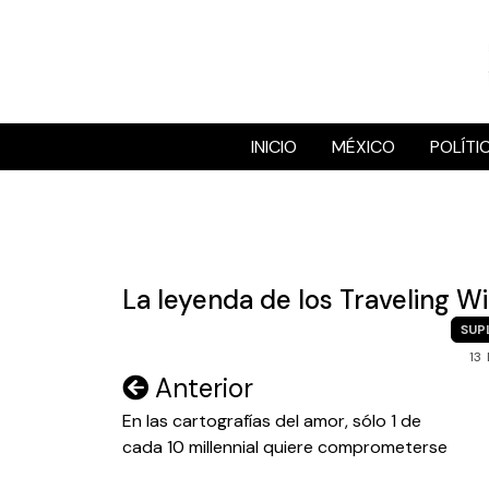
Skip
to
content
INICIO
MÉXICO
POLÍTI
La leyenda de los Traveling W
SUP
13
Navegación
Anterior
de
En las cartografías del amor, sólo 1 de
cada 10 millennial quiere comprometerse
entradas