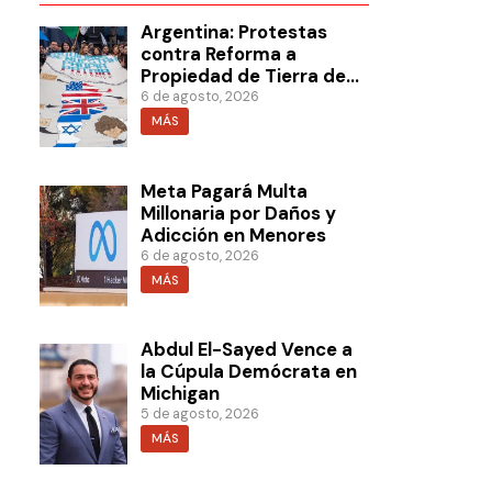
Argentina: Protestas
contra Reforma a
Propiedad de Tierra de
Milei
6 de agosto, 2026
MÁS
Meta Pagará Multa
Millonaria por Daños y
Adicción en Menores
6 de agosto, 2026
MÁS
Abdul El-Sayed Vence a
la Cúpula Demócrata en
Michigan
5 de agosto, 2026
MÁS