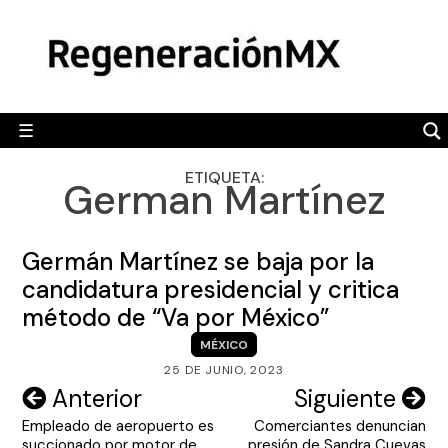
Skip
MÉXICO
to
content
POLÍTICA
MUNDO
☰
RegeneraciónMX
Sitio de noticias libre e independiente
CAMALEÓN
ETIQUETA:
German Martínez
OPINIÓN
DEPORTES
Germán Martínez se baja por la
ENGLISH SECTION
candidatura presidencial y critica
método de “Va por México”
VIDEOS
MÉXICO
25 DE JUNIO, 2023
Navegación
Anterior
Siguiente
Empleado de aeropuerto es
Comerciantes denuncian
de
succionado por motor de
presión de Sandra Cuevas