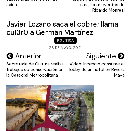
entradas
avión
para llenar eventos de
Ricardo Monreal
Javier Lozano saca el cobre; llama
cul3r0 a Germán Martínez
POLÍTICA
26 DE MAYO, 2021
Navegación
Anterior
Siguiente
Secretaría de Cultura realiza
Video: Incendio consume el
de
trabajos de conservación en
lobby de un hotel en Riviera
entradas
la Catedral Metropolitana
Maya