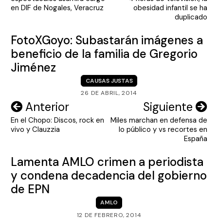
entradas
en DIF de Nogales, Veracruz
obesidad infantil se ha
duplicado
FotoXGoyo: Subastarán imágenes a
beneficio de la familia de Gregorio
Jiménez
CAUSAS JUSTAS
26 DE ABRIL, 2014
Navegación
Anterior
Siguiente
En el Chopo: Discos, rock en
Miles marchan en defensa de
de
vivo y Clauzzia
lo público y vs recortes en
entradas
España
Lamenta AMLO crimen a periodista
y condena decadencia del gobierno
de EPN
AMLO
12 DE FEBRERO, 2014