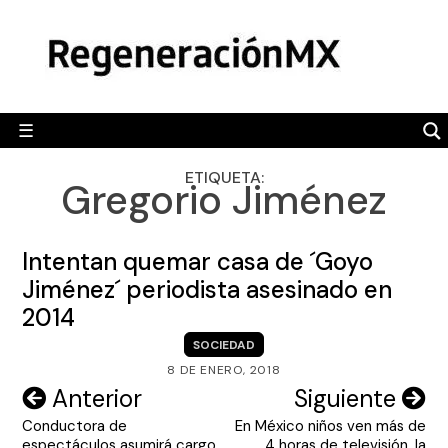
Skip
MÉXICO
to
content
POLÍTICA
MUNDO
☰
RegeneraciónMX
Sitio de noticias libre e independiente
CAMALEÓN
ETIQUETA:
Gregorio Jiménez
OPINIÓN
DEPORTES
Intentan quemar casa de ´Goyo
ENGLISH SECTION
Jiménez´ periodista asesinado en
2014
VIDEOS
SOCIEDAD
8 DE ENERO, 2018
Navegación
Anterior
Siguiente
Conductora de
En México niños ven más de
de
espectáculos asumirá cargo
4 horas de televisión, la