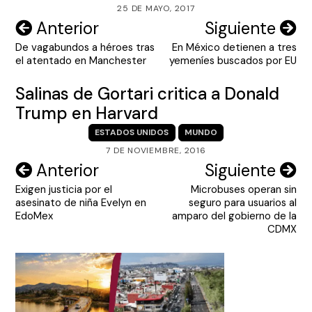
25 DE MAYO, 2017
Navegación
Anterior
Siguiente
De vagabundos a héroes tras
En México detienen a tres
de
el atentado en Manchester
yemeníes buscados por EU
entradas
Salinas de Gortari critica a Donald
Trump en Harvard
ESTADOS UNIDOS
MUNDO
7 DE NOVIEMBRE, 2016
Navegación
Anterior
Siguiente
Exigen justicia por el
Microbuses operan sin
de
asesinato de niña Evelyn en
seguro para usuarios al
entradas
EdoMex
amparo del gobierno de la
CDMX