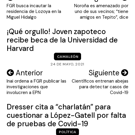
FGR busca incautar la
Noroña es amenazado por
de
residencia de Lozoya en la
uno de sus vecinos; “tiene
entradas
Miguel Hidalgo
amigos en Tepito”, dice
¡Qué orgullo! Joven zapoteco
recibe beca de la Universidad de
Harvard
CAMALEÓN
24 DE MAYO, 2021
Navegación
Anterior
Siguiente
Inai ordena a FGR publicar las
Científicos entrenan abejas
de
investigaciones que
para detectar casos de
entradas
involucren a EPN
Covid-19
Dresser cita a “charlatán” para
cuestionar a López-Gatell por falta
de pruebas de Covid-19
POLÍTICA