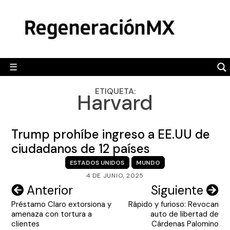
Skip
MÉXICO
to
content
POLÍTICA
MUNDO
☰
RegeneraciónMX
Sitio de noticias libre e independiente
CAMALEÓN
ETIQUETA:
Harvard
OPINIÓN
DEPORTES
Trump prohíbe ingreso a EE.UU de
ENGLISH SECTION
ciudadanos de 12 países
ESTADOS UNIDOS
MUNDO
VIDEOS
4 DE JUNIO, 2025
Navegación
Anterior
Siguiente
Préstamo Claro extorsiona y
Rápido y furioso: Revocan
de
amenaza con tortura a
auto de libertad de
entradas
clientes
Cárdenas Palomino