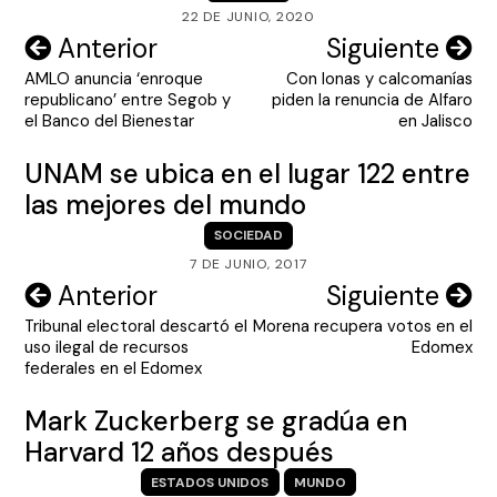
22 DE JUNIO, 2020
Navegación
Anterior
Siguiente
AMLO anuncia ‘enroque
Con lonas y calcomanías
de
republicano’ entre Segob y
piden la renuncia de Alfaro
entradas
el Banco del Bienestar
en Jalisco
UNAM se ubica en el lugar 122 entre
las mejores del mundo
SOCIEDAD
7 DE JUNIO, 2017
Navegación
Anterior
Siguiente
Tribunal electoral descartó el
Morena recupera votos en el
de
uso ilegal de recursos
Edomex
entradas
federales en el Edomex
Mark Zuckerberg se gradúa en
Harvard 12 años después
ESTADOS UNIDOS
MUNDO