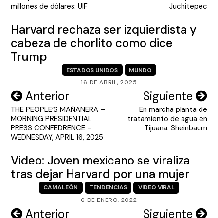
entradas
millones de dólares: UIF
Juchitepec
Harvard rechaza ser izquierdista y
cabeza de chorlito como dice
Trump
ESTADOS UNIDOS
MUNDO
16 DE ABRIL, 2025
Navegación
Anterior
Siguiente
THE PEOPLE’S MAÑANERA –
En marcha planta de
de
MORNING PRESIDENTIAL
tratamiento de agua en
entradas
PRESS CONFEDRENCE –
Tijuana: Sheinbaum
WEDNESDAY, APRIL 16, 2025
Video: Joven mexicano se viraliza
tras dejar Harvard por una mujer
CAMALEÓN
TENDENCIAS
VIDEO VIRAL
6 DE ENERO, 2022
Navegación
Anterior
Siguiente