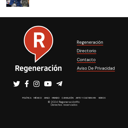
Regeneración
Directorio
Contacto
Aviso De Privacidad
POLÍTICA
MÉXICO
AMLO
MUNDO
CAMALEÓN
ARTE Y CULTURA MX
VIDEOS
© 2024 RegeneraciónMx
Derechos reservados