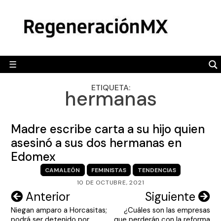
Skip
MÉXICO
to
content
POLÍTICA
MUNDO
☰
RegeneraciónMX
Sitio de noticias libre e independiente
CAMALEÓN
ETIQUETA:
hermanas
OPINIÓN
DEPORTES
Madre escribe carta a su hijo quien
ENGLISH SECTION
asesinó a sus dos hermanas en
Edomex
VIDEOS
CAMALEÓN
FEMINISTAS
TENDENCIAS
10 DE OCTUBRE, 2021
Navegación
Anterior
Siguiente
Niegan amparo a Horcasitas;
¿Cuáles son las empresas
de
podrá ser detenido por
que perderán con la reforma