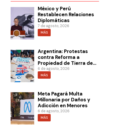
México y Perú
Restablecen Relaciones
Diplomáticas
7 de agosto, 2026
MÁS
Argentina: Protestas
contra Reforma a
Propiedad de Tierra de
Milei
6 de agosto, 2026
MÁS
Meta Pagará Multa
Millonaria por Daños y
Adicción en Menores
6 de agosto, 2026
MÁS