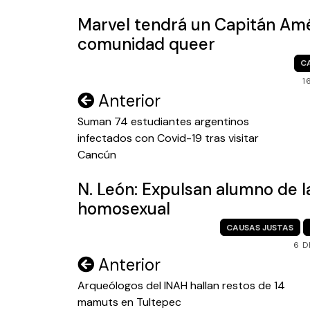
Marvel tendrá un Capitán Amé
comunidad queer
C
1
Navegación
Anterior
de
Suman 74 estudiantes argentinos
infectados con Covid-19 tras visitar
entradas
Cancún
N. León: Expulsan alumno de l
homosexual
CAUSAS JUSTAS
6 D
Navegación
Anterior
de
Arqueólogos del INAH hallan restos de 14
mamuts en Tultepec