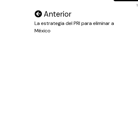
Navegación
Anterior
de
La estrategia del PRI para eliminar a
México
entradas