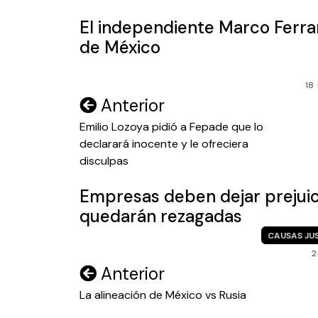
entradas
El independiente Marco Ferra
de México
18
Navegación
Anterior
de
Emilio Lozoya pidió a Fepade que lo
declarará inocente y le ofreciera
entradas
disculpas
Empresas deben dejar prejui
quedarán rezagadas
CAUSAS JU
2
Navegación
Anterior
de
La alineación de México vs Rusia