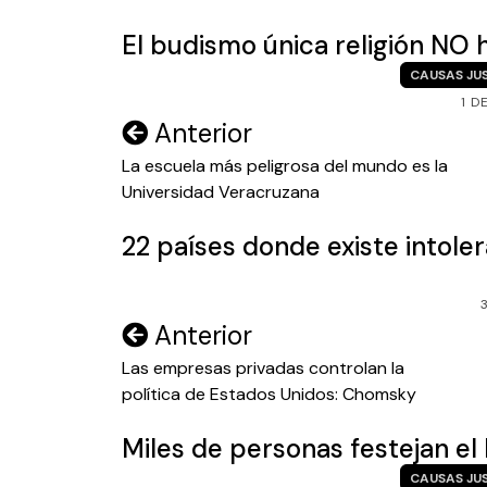
entradas
El budismo única religión NO
CAUSAS JU
1 D
Navegación
Anterior
de
La escuela más peligrosa del mundo es la
Universidad Veracruzana
entradas
22 países donde existe intoler
Navegación
Anterior
de
Las empresas privadas controlan la
política de Estados Unidos: Chomsky
entradas
Miles de personas festejan el
CAUSAS JU