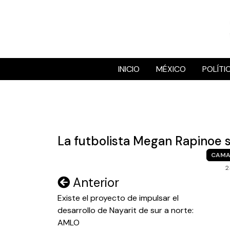
Skip
to
content
INICIO
MÉXICO
POLÍTI
La futbolista Megan Rapinoe s
CAMA
2
Navegación
Anterior
de
Existe el proyecto de impulsar el
desarrollo de Nayarit de sur a norte:
entradas
AMLO