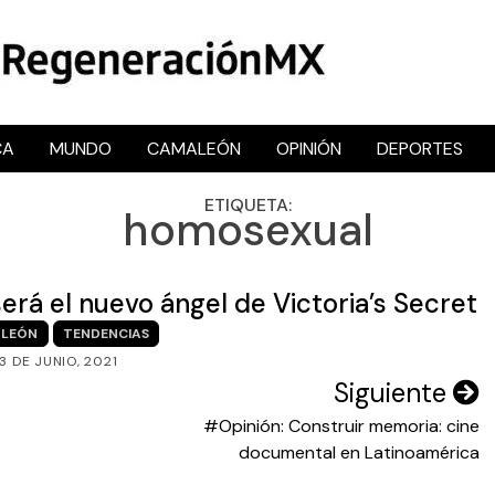
CA
MUNDO
CAMALEÓN
OPINIÓN
DEPORTES
RegeneraciónMX
Sitio de noticias libre e independiente
ETIQUETA:
homosexual
erá el nuevo ángel de Victoria’s Secret
LEÓN
TENDENCIAS
3 DE JUNIO, 2021
Siguiente
#Opinión: Construir memoria: cine
documental en Latinoamérica