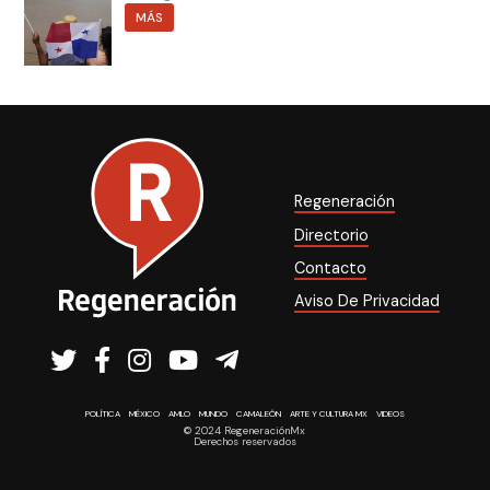
MÁS
Regeneración
Directorio
Contacto
Aviso De Privacidad
POLÍTICA
MÉXICO
AMLO
MUNDO
CAMALEÓN
ARTE Y CULTURA MX
VIDEOS
© 2024 RegeneraciónMx
Derechos reservados