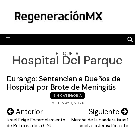
Skip
MÉXICO
to
content
POLÍTICA
MUNDO
☰
RegeneraciónMX
Sitio de noticias libre e independiente
CAMALEÓN
ETIQUETA:
Hospital Del Parque
OPINIÓN
DEPORTES
Durango: Sentencian a Dueños de
ENGLISH SECTION
Hospital por Brote de Meningitis
SIN CATEGORÍA
VIDEOS
15 DE MAYO, 2026
Navegación
Anterior
Siguiente
Israel Exige Encarcelamiento
Marcha de la bandera israelí
de
de Relatora de la ONU
vuelve a Jerusalén este
entradas