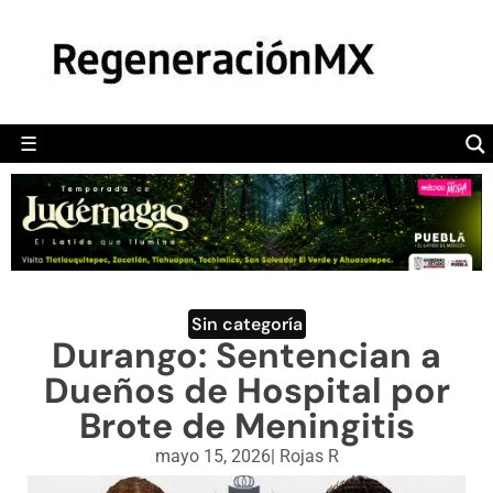
MÉXICO
POLÍTICA
MUNDO
☰
RegeneraciónMX
Sitio de noticias libre e independiente
CAMALEÓN
OPINIÓN
DEPORTES
ENGLISH SECTION
Sin categoría
Durango: Sentencian a
VIDEOS
Dueños de Hospital por
Brote de Meningitis
mayo 15, 2026
|
Rojas R