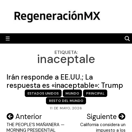
Skip
MÉXICO
to
content
POLÍTICA
MUNDO
☰
RegeneraciónMX
Sitio de noticias libre e independiente
CAMALEÓN
ETIQUETA:
inaceptale
OPINIÓN
DEPORTES
Irán responde a EE.UU.; La
ENGLISH SECTION
respuesta es «inaceptable»: Trump
ESTADOS UNIDOS
MUNDO
PRINCIPAL
VIDEOS
RESTO DEL MUNDO
11 DE MAYO, 2026
Navegación
Anterior
Siguiente
THE PEOPLE’S MAÑANERA —
California considera un
de
MORNING PRESIDENTIAL
impuesto a los