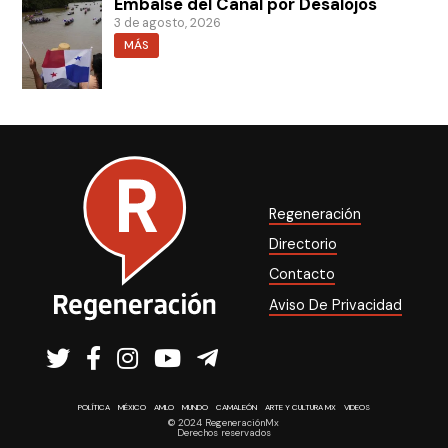
Embalse del Canal por Desalojos
3 de agosto, 2026
MÁS
Regeneración
Directorio
Contacto
Aviso De Privacidad
POLÍTICA
MÉXICO
AMLO
MUNDO
CAMALEÓN
ARTE Y CULTURA MX
VIDEOS
© 2024 RegeneraciónMx
Derechos reservados