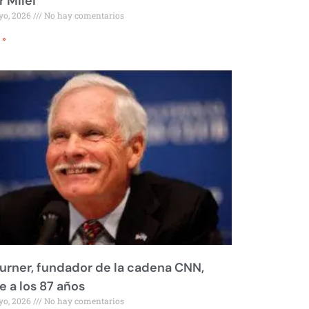
r Milei
yo, 2026
No hay comentarios
 »
urner, fundador de la cadena CNN,
 a los 87 años
yo, 2026
No hay comentarios