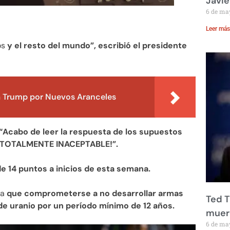
Javie
6 de ma
Leer más
os
y el resto del mundo”, escribió el presidente
 Trump por Nuevos Aranceles
“Acabo de leer la respuesta de los supuestos
es TOTALMENTE INACEPTABLE!”.
e 14 puntos a inicios de esta semana.
ía
que comprometerse a no desarrollar armas
Ted T
de uranio por un período mínimo de 12 años.
muere
6 de ma