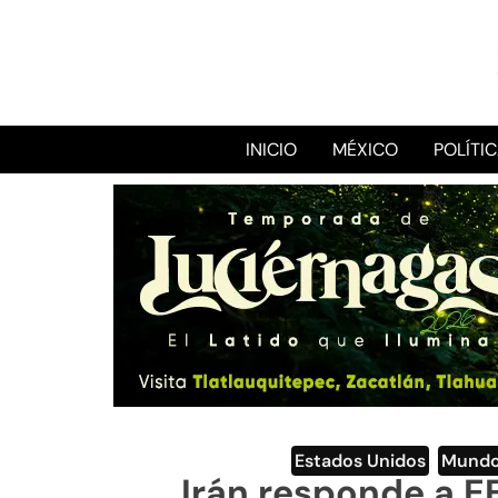
INICIO
MÉXICO
POLÍTI
Estados Unidos
,
Mund
Irán responde a EE