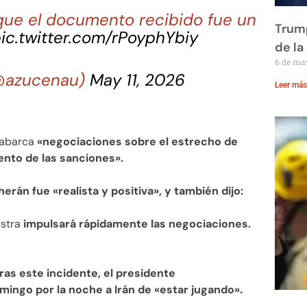
que el documento recibido fue un
Trump
ic.twitter.com/rPoyphYbiy
de la
6 de ma
(@azucenau)
May 11, 2026
Leer más
n abarca
«negociaciones sobre el estrecho de
ento de las sanciones».
erán fue «realista y positiva», y también dijo:
estra
impulsará rápidamente las negociaciones.
ras este incidente, el presidente
ingo por la noche a Irán de «estar jugando».