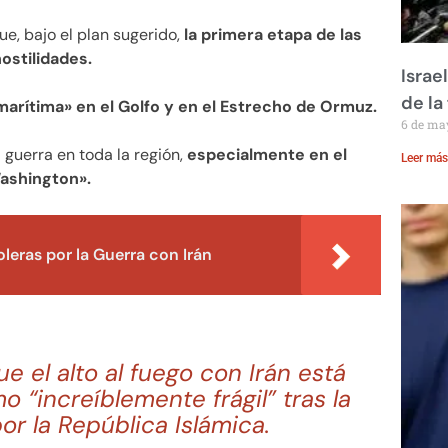
e, bajo el plan sugerido,
la primera etapa de las
ostilidades.
Israe
de la 
arítima» en el Golfo y en el Estrecho de Ormuz.
6 de ma
 guerra en toda la región,
especialmente en el
Leer más
Washington».
leras por la Guerra con Irán
e el alto al fuego con Irán está
mo “increíblemente frágil” tras la
r la República Islámica.