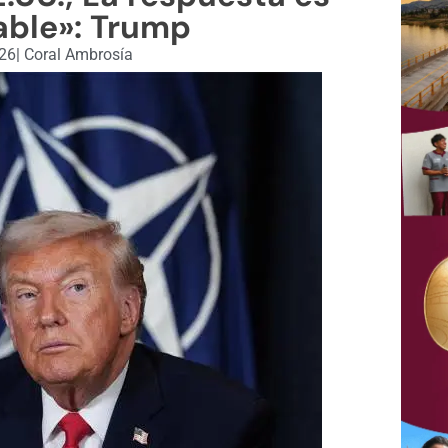
able»: Trump
026
|
Coral Ambrosía