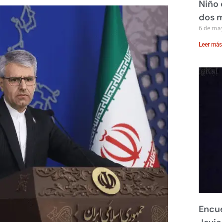
Niño 
dos 
6 de ma
Leer más
Encue