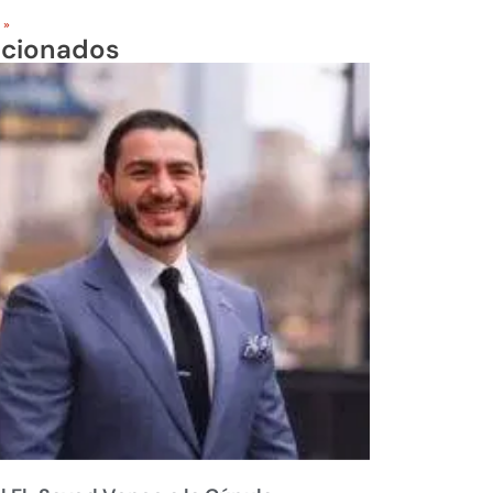
 »
acionados