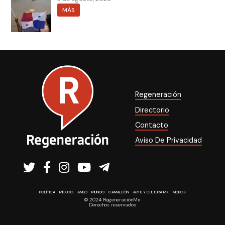
MÁS
Regeneración
Directorio
Contacto
Aviso De Privacidad
POLÍTICA
MÉXICO
AMLO
MUNDO
CAMALEÓN
ARTE Y CULTURA MX
VIDEOS
© 2024 RegeneraciónMx
Derechos reservados