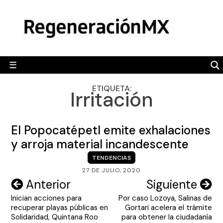
Skip
MÉXICO
to
content
POLÍTICA
MUNDO
☰
RegeneraciónMX
Sitio de noticias libre e independiente
CAMALEÓN
ETIQUETA:
Irritación
OPINIÓN
DEPORTES
El Popocatépetl emite exhalaciones
ENGLISH SECTION
y arroja material incandescente
TENDENCIAS
VIDEOS
27 DE JULIO, 2020
Navegación
Anterior
Siguiente
Inician acciones para
Por caso Lozoya, Salinas de
de
recuperar playas públicas en
Gortari acelera el trámite
entradas
Solidaridad, Quintana Roo
para obtener la ciudadanía