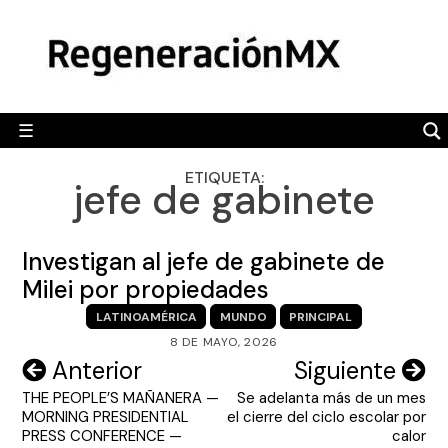
Skip
MÉXICO
to
content
POLÍTICA
MUNDO
☰
RegeneraciónMX
Sitio de noticias libre e independiente
CAMALEÓN
ETIQUETA:
jefe de gabinete
OPINIÓN
DEPORTES
Investigan al jefe de gabinete de
ENGLISH SECTION
Milei por propiedades
LATINOAMÉRICA
MUNDO
PRINCIPAL
VIDEOS
8 DE MAYO, 2026
Navegación
Anterior
Siguiente
THE PEOPLE’S MAÑANERA —
Se adelanta más de un mes
de
MORNING PRESIDENTIAL
el cierre del ciclo escolar por
entradas
PRESS CONFERENCE —
calor