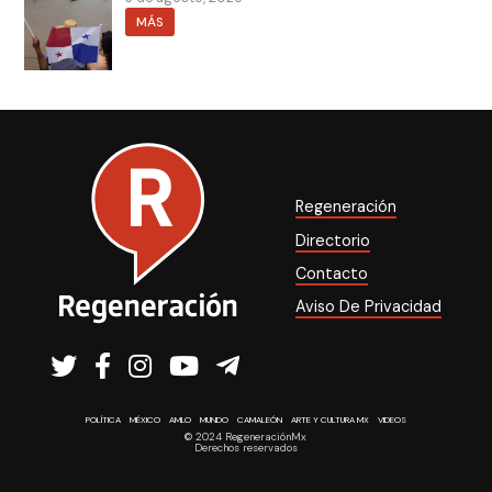
MÁS
Regeneración
Directorio
Contacto
Aviso De Privacidad
POLÍTICA
MÉXICO
AMLO
MUNDO
CAMALEÓN
ARTE Y CULTURA MX
VIDEOS
© 2024 RegeneraciónMx
Derechos reservados