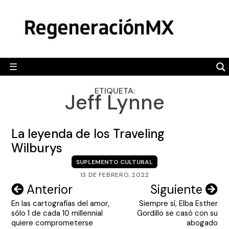
Skip
MÉXICO
to
content
POLÍTICA
MUNDO
☰
RegeneraciónMX
Sitio de noticias libre e independiente
CAMALEÓN
ETIQUETA:
Jeff Lynne
OPINIÓN
DEPORTES
La leyenda de los Traveling
ENGLISH SECTION
Wilburys
SUPLEMENTO CULTURAL
VIDEOS
13 DE FEBRERO, 2022
Navegación
Anterior
Siguiente
En las cartografías del amor,
Siempre sí, Elba Esther
de
sólo 1 de cada 10 millennial
Gordillo se casó con su
entradas
quiere comprometerse
abogado