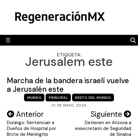
Skip
MÉXICO
to
content
POLÍTICA
MUNDO
☰
RegeneraciónMX
Sitio de noticias libre e independiente
CAMALEÓN
ETIQUETA:
Jerusalem este
OPINIÓN
DEPORTES
Marcha de la bandera israelí vuelve
ENGLISH SECTION
a Jerusalén este
MUNDO
PRINCIPAL
RESTO DEL MUNDO
VIDEOS
15 DE MAYO, 2026
Navegación
Anterior
Siguiente
Durango: Sentencian a
Detienen en Arizona a
de
Dueños de Hospital por
exsecretario de Seguridad
entradas
Brote de Meningitis
de Sinaloa