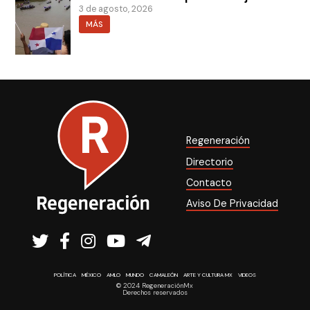
3 de agosto, 2026
MÁS
Regeneración
Directorio
Contacto
Aviso De Privacidad
POLÍTICA
MÉXICO
AMLO
MUNDO
CAMALEÓN
ARTE Y CULTURA MX
VIDEOS
© 2024 RegeneraciónMx
Derechos reservados