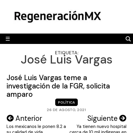
Skip
MÉXICO
to
content
POLÍTICA
MUNDO
☰
RegeneraciónMX
Sitio de noticias libre e independiente
CAMALEÓN
ETIQUETA:
José Luis Vargas
OPINIÓN
DEPORTES
José Luis Vargas teme a
ENGLISH SECTION
investigación de la FGR, solicita
amparo
VIDEOS
POLÍTICA
26 DE AGOSTO, 2021
Navegación
Anterior
Siguiente
Los mexicanos le ponen 8.2 a
Ya tienen nuevo hospital
de
su calidad de vida
cerca de 10 mil indígenas en