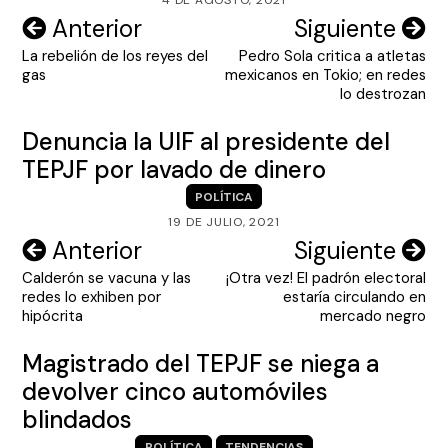
Navegación
Anterior
Siguiente
La rebelión de los reyes del
Pedro Sola critica a atletas
de
gas
mexicanos en Tokio; en redes
entradas
lo destrozan
Denuncia la UIF al presidente del
TEPJF por lavado de dinero
POLÍTICA
19 DE JULIO, 2021
Navegación
Anterior
Siguiente
Calderón se vacuna y las
¡Otra vez! El padrón electoral
de
redes lo exhiben por
estaría circulando en
entradas
hipócrita
mercado negro
Magistrado del TEPJF se niega a
devolver cinco automóviles
blindados
POLÍTICA
TENDENCIAS