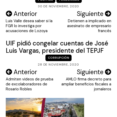
30 DE NOVIEMBRE, 2020
Navegación
Anterior
Siguiente
Luis Valle desea saber si la
Detienen a implicado en
de
FGR lo investiga por
asesinato de empresario
entradas
acusaciones de Lozoya
francés
UIF pidió congelar cuentas de José
Luis Vargas, presidente del TEPJF
CORRUPCIÓN
28 DE NOVIEMBRE, 2020
Navegación
Anterior
Siguiente
Admiten videos de prueba
AMLO firma decreto para
de
de excolaboradores de
ampliar beneficios fiscales a
entradas
Rosario Robles
jornaleros