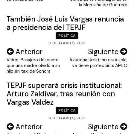
entradas
la Montaña de Guerrero
También José Luis Vargas renuncia
a presidencia del TEPJF
POLÍTICA
9 DE AGOSTO, 2021
Navegación
Anterior
Siguiente
Video: Pasajero descubre
Azucena Uresti no está sola,
de
que una madre olvidó a su
ya tiene protección: AMLO
entradas
hijo en taxi de Sonora
TEPJF superará crisis institucional:
Arturo Zaldívar, tras reunión con
Vargas Valdez
POLÍTICA
9 DE AGOSTO, 2021
Navegación
Anterior
Siguiente