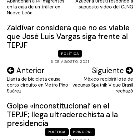
Abandonan a 141 migrantes
Azucena Uresti responde a
de
en la caja de un tráiler en
supuesto video del CJNG
entradas
Nuevo León
Zaldívar considera que no es viable
que José Luis Vargas siga frente al
TEPJF
POLÍTICA
6 DE AGOSTO, 2021
Navegación
Anterior
Siguiente
Llanta de bicicleta causa
México recibirá lote de
de
corto circuito en Metro Pino
vacunas Sputnik V que Brasil
entradas
Suárez
rechazó
Golpe «inconstitucional’ en el
TEPJF; llega ultraderechista a la
presidencia
POLÍTICA
PRINCIPAL
4 DE AGOSTO, 2021