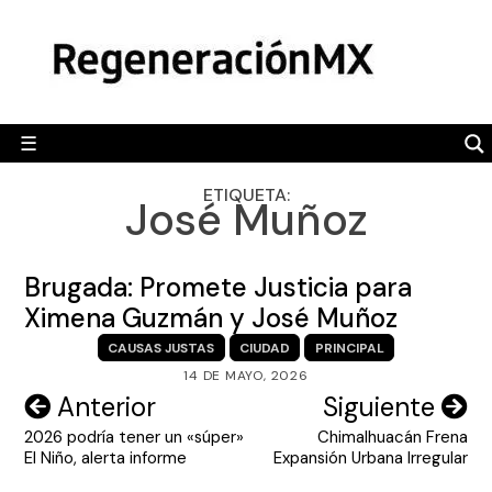
Skip
MÉXICO
to
content
POLÍTICA
MUNDO
☰
RegeneraciónMX
Sitio de noticias libre e independiente
CAMALEÓN
ETIQUETA:
José Muñoz
OPINIÓN
DEPORTES
Brugada: Promete Justicia para
ENGLISH SECTION
Ximena Guzmán y José Muñoz
CAUSAS JUSTAS
CIUDAD
PRINCIPAL
VIDEOS
14 DE MAYO, 2026
Navegación
Anterior
Siguiente
2026 podría tener un «súper»
Chimalhuacán Frena
de
El Niño, alerta informe
Expansión Urbana Irregular
entradas