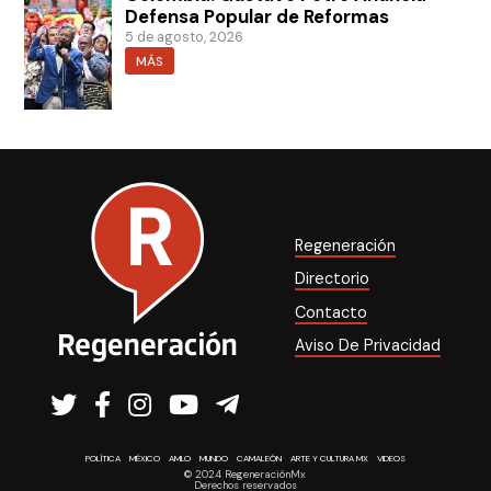
Defensa Popular de Reformas
5 de agosto, 2026
MÁS
Regeneración
Directorio
Contacto
Aviso De Privacidad
POLÍTICA
MÉXICO
AMLO
MUNDO
CAMALEÓN
ARTE Y CULTURA MX
VIDEOS
© 2024 RegeneraciónMx
Derechos reservados