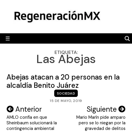
Skip
MÉXICO
to
content
POLÍTICA
MUNDO
☰
RegeneraciónMX
Sitio de noticias libre e independiente
CAMALEÓN
ETIQUETA:
Las Abejas
OPINIÓN
DEPORTES
Abejas atacan a 20 personas en la
ENGLISH SECTION
alcaldía Benito Juárez
SOCIEDAD
VIDEOS
15 DE MAYO, 2019
Navegación
Anterior
Siguiente
AMLO confía en que
Mario Marín pide amparo
de
Sheinbaum solucionará la
pero se lo niegan por la
entradas
contingencia ambiental
gravedad de delitos