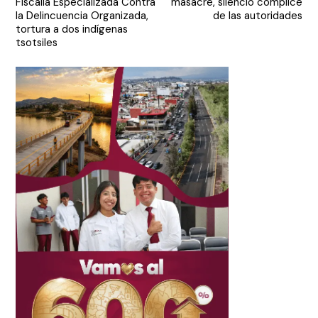
Fiscalía Especializada Contra
masacre, silencio cómplice
entradas
la Delincuencia Organizada,
de las autoridades
tortura a dos indígenas
tsotsiles