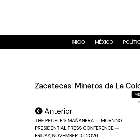
Skip
to
content
INICIO
MÉXICO
POLÍTI
Zacatecas: Mineros de La Col
MÉ
1
Navegación
Anterior
de
THE PEOPLE’S MAÑANERA — MORNING
PRESIDENTIAL PRESS CONFERENCE —
entradas
FRIDAY, NOVEMBER 15, 2026