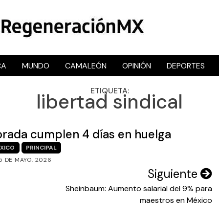
CA
MUNDO
CAMALEÓN
OPINIÓN
DEPORTES
RegeneraciónMX
Sitio de noticias libre e independiente
ETIQUETA:
libertad sindical
orada cumplen 4 días en huelga
XICO
PRINCIPAL
5 DE MAYO, 2026
Siguiente
Sheinbaum: Aumento salarial del 9% para
maestros en México