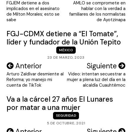
FGJEM detiene a dos
AMLO se compromete en
de
implicados en el asesinato
hablar con la verdad a
entradas
de Milton Morales; esto se
familiares de los normalistas
sabe
de Ayotzinapa
FGJ-CDMX detiene a “El Tomate”,
líder y fundador de la Unión Tepito
MÉXICO
23 DE MARZO, 2023
Navegación
Anterior
Siguiente
Arturo Zaldívar desmiente al
Video: intentan secuestrar a
de
Reforma; yo manejo mi
mujer a plena luz del día en la
entradas
cuenta de TikTok
alcaldía Cuauhtémoc
Va a la cárcel 27 años El Lunares
por matar a una mujer
SEGURIDAD
5 DE OCTUBRE, 2021
Navegación
Anterior
Siguiente