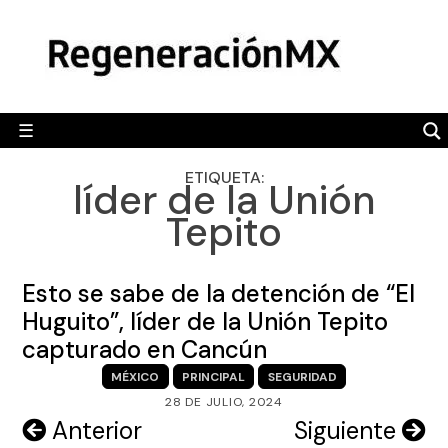
Skip
MÉXICO
to
content
POLÍTICA
MUNDO
☰
RegeneraciónMX
Sitio de noticias libre e independiente
CAMALEÓN
ETIQUETA:
líder de la Unión
OPINIÓN
Tepito
DEPORTES
ENGLISH SECTION
Esto se sabe de la detención de “El
Huguito”, líder de la Unión Tepito
VIDEOS
capturado en Cancún
MÉXICO
PRINCIPAL
SEGURIDAD
28 DE JULIO, 2024
Navegación
Anterior
Siguiente