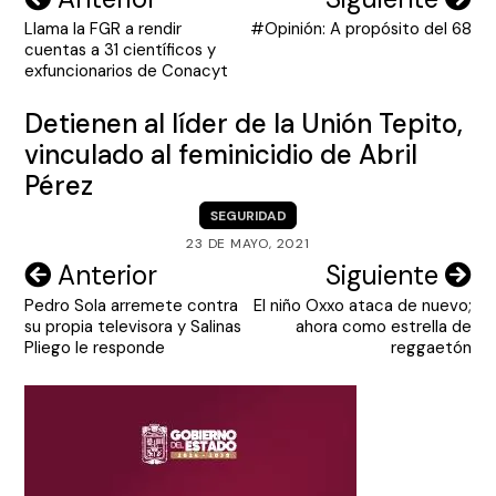
Llama la FGR a rendir
#Opinión: A propósito del 68
de
cuentas a 31 científicos y
entradas
exfuncionarios de Conacyt
Detienen al líder de la Unión Tepito,
vinculado al feminicidio de Abril
Pérez
SEGURIDAD
23 DE MAYO, 2021
Navegación
Anterior
Siguiente
Pedro Sola arremete contra
El niño Oxxo ataca de nuevo;
de
su propia televisora y Salinas
ahora como estrella de
entradas
Pliego le responde
reggaetón